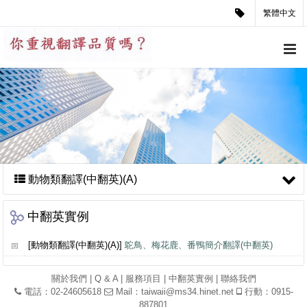
繁體中文
動物類翻譯(中翻英)(A)
中翻英實例
[動物類翻譯(中翻英)(A)]
鴕鳥、梅花鹿、番鴨簡介翻譯(中翻英)
關於我們
|
Q & A
|
服務項目
|
中翻英實例
|
聯絡我們
電話：02-24605618
Mail：
taiwaii@ms34.hinet.net
行動：0915-
887801