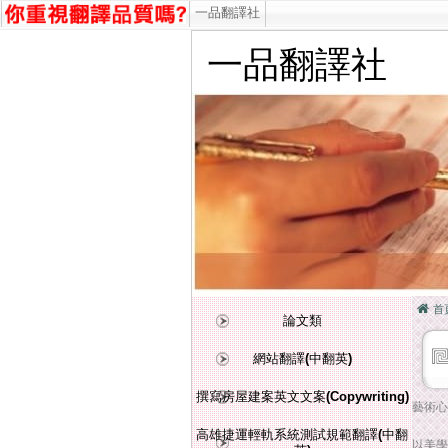
一品翻譯社
一品翻譯社
首
論文類
網站翻譯(中翻英)
撰寫房屋建案英文文案(Copywriting)
藝術心
高雄捷運輕軌系統測試規範翻譯(中翻
以美學