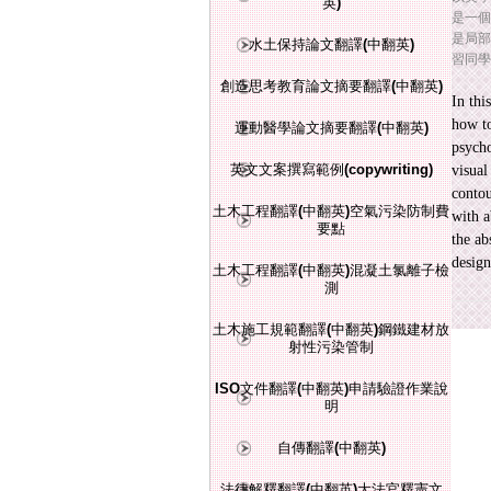
英)
是一個
是局部
水土保持論文翻譯(中翻英)
習同學
創造思考教育論文摘要翻譯(中翻英)
In thi
how to
運動醫學論文摘要翻譯(中翻英)
psycho
英文文案撰寫範例(copywriting)
visual
contou
土木工程翻譯(中翻英)空氣污染防制費
with a
要點
the ab
design
土木工程翻譯(中翻英)混凝土氯離子檢
測
土木施工規範翻譯(中翻英)鋼鐵建材放
射性污染管制
ISO文件翻譯(中翻英)申請驗證作業說
明
自傳翻譯(中翻英)
法律解釋翻譯(中翻英)大法官釋憲文