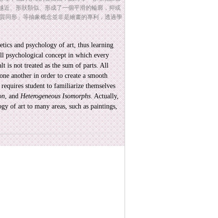
越近、形狀類似、形成了一個平滑的輪廓，抑或
異質同形」等抽象概念並非是繪畫的專利，透過學
hetics and psychology of art, thus learning
ll psychological concept in which every
t is not treated as the sum of parts. All
 one another in order to create a smooth
 requires student to familiarize themselves
on
, and
Heterogeneous Isomorphs
. Actually,
gy of art to many areas, such as paintings,