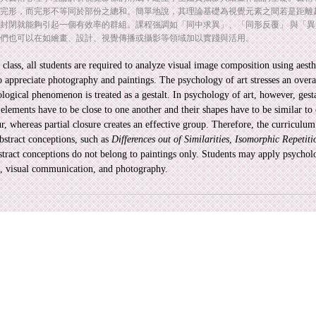
完形，而完形不等同於部份之總和。簡單地說，其理論基礎為視覺元素之間若是距離
封閉就能夠引起一個有效率的群組。課程強調如「同中求異」、「同形反覆」 與「
們也可以在如繪畫、設計、視覺傳播或攝影等領域加以實踐與活用。
s class, all students are required to analyze visual image composition using aest
 appreciate photography and paintings. The psychology of art stresses an overa
logical phenomenon is treated as a gestalt. In psychology of art, however, gestal
 elements have to be close to one another and their shapes have to be similar to
r, whereas partial closure creates an effective group. Therefore, the curriculum
bstract conceptions, such as
Differences out of Similarities
,
Isomorphic Repetiti
stract conceptions do not belong to paintings only. Students may apply psycholo
, visual communication, and photography.