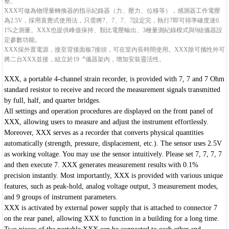
整。
XXX可做為物理量轉換器的指示紀錄器（力、壓力、位移等），感測器工作電壓
為2.5V，採用直覺式使用法，只需將7、7、7、7設定完，執行7即可得準確度達0.
1%之測量。XXX也提供峰值保持、類比電壓輸出、3種量測紀錄模式與9組儀器設
定參數功能。
XXX採外置電源，接至背後面板7接頭，可在室內長時間使用。XXX除可攜性外可
將二台XXX並接，組立於19〞儀器架內，增加安裝靈活性。
XXX, a portable 4-channel strain recorder, is provided with 7, 7 and 7 Ohm
standard resistor to receive and record the measurement signals transmitted
by full, half, and quarter bridges.
All settings and operation procedures are displayed on the front panel of
XXX, allowing users to measure and adjust the instrument effortlessly.
Moreover, XXX serves as a recorder that converts physical quantities
automatically (strength, pressure, displacement, etc.). The sensor uses 2.5V
as working voltage. You may use the sensor intuitively. Please set 7, 7, 7, 7
and then execute 7. XXX generates measurement results with 0.1%
precision instantly. Most importantly, XXX is provided with various unique
features, such as peak-hold, analog voltage output, 3 measurement modes,
and 9 groups of instrument parameters.
XXX is activated by external power supply that is attached to connector 7
on the rear panel, allowing XXX to function in a building for a long time.