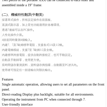
Two pieces of the portable XXX can be connected to each other and
assembled inside a 19” frame.
(二)、機械特性翻譯(中翻英)
採選單式操作，所有設定操作在前面板。
直讀式顯示器，加上背光功能適用於各種環境。
。
透過7連線可以在PC操作
。
人性化操作介面
。
4頻道同時量測4個輸入
。
內建7、7及7歐姆標準電阻，支援各式1/4及1/2橋
。
內建電橋模組，支援7至 7歐姆1/2及全橋
。
內建標準跨接電阻，提供自動跨接校正，也可手動設定
。
自動及手動歸零，使用更方便
。
長時間儲存量測資料，資料儲存拇指碟，自動匯至PC的X內
。
使用者可指定任一頻道輸出到類比輸出
Features
Single automatic operation, allowing users to set all parameters on the front
panel.
Direct-reading Display plus backlight, suitable for all environments.
Operating the instrument from PC when connected through 7.
User-friendly interface