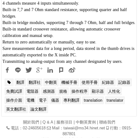
4 channels measure 4 inputs simultaneously.
Built-in 7,7 and 7 Ohm standard resistance, supporting quarter and half
bridges.
Built-in bridge modules, supporting 7 through 7 Ohm, half and full bridges.
Built-in standard crossover resistance, allowing automatic crossover
calibration and manual setup.
Return to zero automatically or manually, easy to use.
Save measurement data for a long period, data stored in the thumb drives is
automatically exported to the X inside PC.
Transmitting to analog-output from any channel designated by users.
翻譯
翻譯社
中翻英
機械手冊
使用手冊
紀錄器
記錄器
免費試譯
電阻器
感測器
規格
操作程序
顯示器
人性化
操作介面
電機
電子
儀器
專利翻譯
translation
translator
英文翻譯社
論文翻譯
關於我們
|
Q & A
|
服務項目
|
中翻英實例
|
聯絡我們
電話：02-24605618
Mail：
taiwaii@ms34.hinet.net
行動：0915-
887801